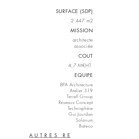
SURFACE (SDP)
2 447 m2
MISSION
architecte
associée
COUT
4,7 M€HT
EQUIPE
BPA Architecture
Atelier 319
Terrell Group
Réseaux Concept
Technisphère
Gui Jourdan
Solanum
B
ateco
A U T R E S R E