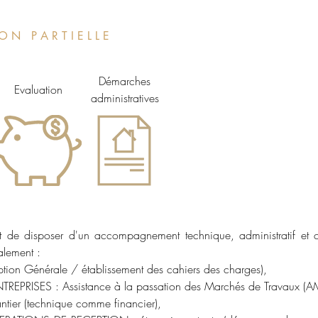
 O N P A R T I E L L E
Démarches
Evaluation
administratives
 de disposer d'un accompagnement technique, administratif et c
alement :
ption Générale / établissement des cahiers des charges),
EPRISES : Assistance à la passation des Marchés de Travaux (A
ntier (technique comme financier),