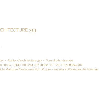
RCHITECTURE 319
r
5 - Atelier d'architecture 319 - Tous droits réservés
50 000 € -
SIRET 888 244 787 00022 - N° TVAI FR31888244787
à la Maîtrise d'Oeuvre en Nom Propre - inscrite à l'Ordre des Architectes