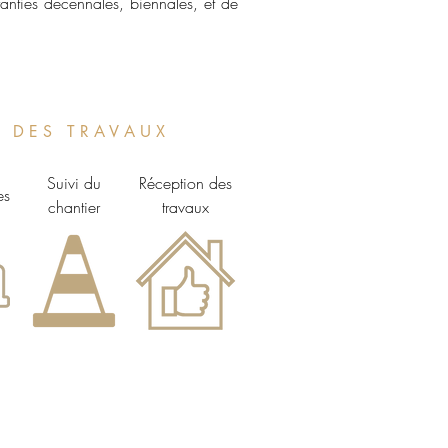
ies décennales, biennales, et de
N D E S T R A V A U X
Suivi du
Réception des
es
chantier
travaux