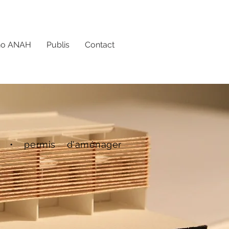
no ANAH
Publis
Contact
on • permis d'aménager