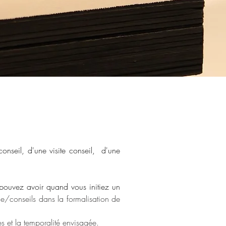
nseil, d'une visite conseil, d'une
us pouvez avoir quand vous
initiez
un
e/conseils dans la formalisation de
s et la temporalité envisagée.