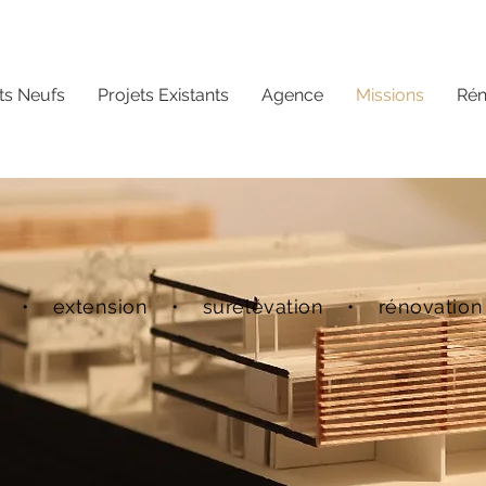
ts Neufs
Projets Existants
Agence
Missions
Ré
rale • extension • surélévation • rénovati