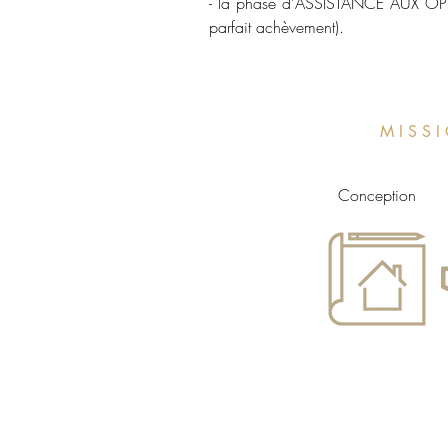
- la phase d'ASSISTANCE AUX OPER
parfait achèvement).
M I S S 
Conception