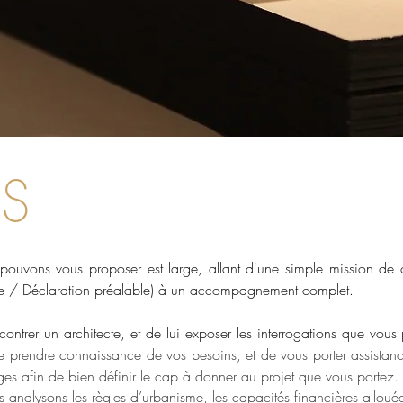
S
uvons vous proposer est large, allant d'une simple mission de co
uire / Déclaration préalable) à un accompagnement complet.
ontrer un architecte, et de lui exposer les interrogations que vo
e prendre connaissance de vos besoins, et de vous porter assistanc
s afin de bien définir le cap à donner au projet que vous portez.
 analysons les règles d’urbanisme, les capacités financières allouée