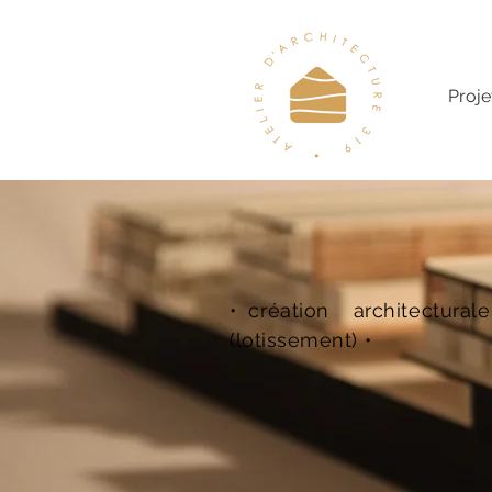
Proje
• création architectu
(lotissement) •