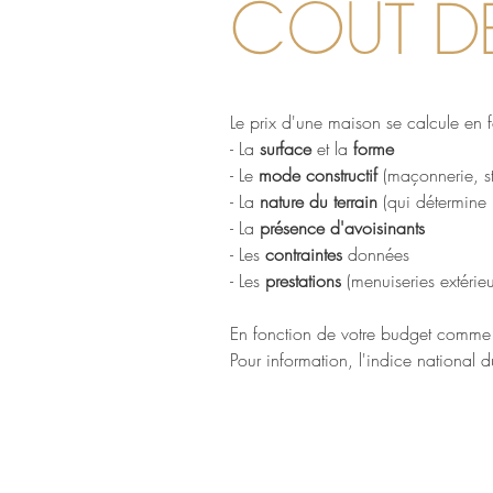
COUT D
Le prix d'une maison se calcule en f
- La
surface
et la
forme
- Le
mode constructif
(maçonnerie, st
- La
nature du terrain
(qui détermine 
- La
présence d'avoisinants
- Les
contraintes
données
- Les
prestations
(menuiseries extérie
En fonction de votre budget comme d
Pour information, l'indice national