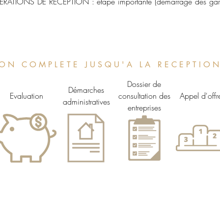
ATIONS DE RECEPTION : étape importante (démarrage des garant
I O N C O M P L E T E J U S Q U ' A L A R E C E P T I O 
Dossier de
Démarches
Evaluation
consultation des
Appel d'offr
administratives
entreprises