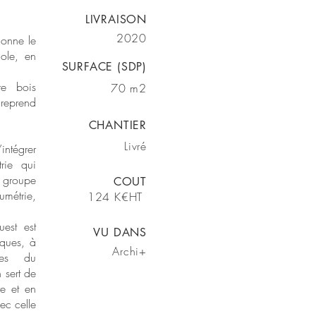
LIVRAISON
2020
ionne le
cole, en
SURFACE (SDP)
re bois
70 m2
 reprend
CHANTIER
Livré
intégrer
rie qui
 groupe
COUT
métrie,
124 K€HT
est est
VU DANS
iques, à
Archi+
lles du
 sert de
re et en
ec celle