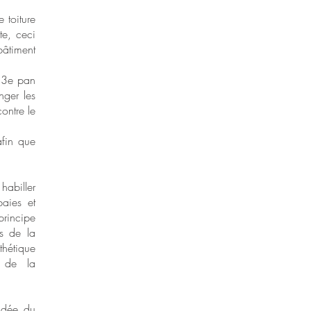
 toiture
te, ceci
bâtiment
u 3e pan
nger les
ontre le
afin que
habiller
baies et
principe
es de la
thétique
n de la
'idée du