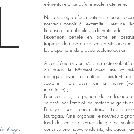
L
élémentaire ainsi qu’une école maternelle.
Notre stratégie d’occupation du terrain posit
nouveau dortoir à l’extrémité Ouest de l’é
lien avec l’actuelle classe de maternelle.
L’extension pensée en partie en ossatu
(rapidité de mise en œuvre en site occupé)
les proportions du groupe scolaire existant.
A ces éléments vient s’ajouter notre volonté d’
au mieux le bâtiment avec une volumét
dialogue avec le bâtiment existant du
scolaire, mais aussi de la mairie (volu
matérialité) ;
Pour se faire, le pignon de la façade ou
valorisé par l’emploi de matériaux galets-br
l’image des constructions traditionne
Lauragais. Ainsi organisé, le nouveau pignon
fond de scène à l’entrée du groupe scolai
constitue une nouvelle identité, dialoguant av
de Lages