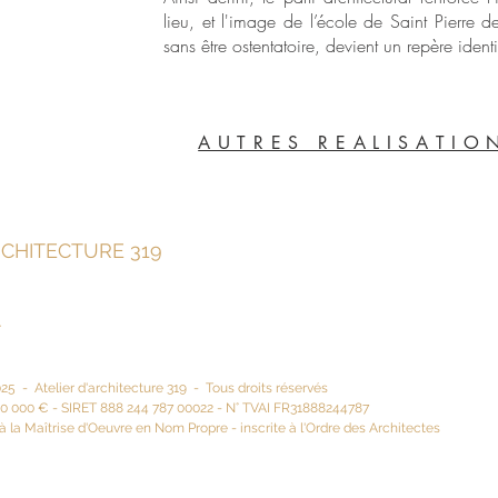
lieu, et l'image de l’école de Saint Pierre d
sans être ostentatoire, devient un repère identi
A U T R E S R E A L I S A T I O 
RCHITECTURE 319
r
5 - Atelier d'architecture 319 - Tous droits réservés
50 000 € -
SIRET 888 244 787 00022 - N° TVAI FR31888244787
à la Maîtrise d'Oeuvre en Nom Propre - inscrite à l'Ordre des Architectes