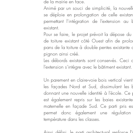
de la mairie en face.
Animé par un souci de simplicité, la nouvelle
se déploie en prolongation de celle existan
permettant l’intégration de l’extension au 
existant.
Pour se faire, le projet prévoit la dépose d
de toiture existant côté Ouest afin de prolo
pans de la toiture à double pentes existante c
pignon ainsi créé.
Les débords existants sont conservés. Ceci 
l’extension s’intègre avec le bâtiment existant.
Un parement en claire-voie bois vertical vient 
les façades Nord et Sud, dissimulant les 
donnant une nouvelle identité à l’école. Ce 
est également repris sur les baies existant
maternelle en façade Sud. Ce parti pris es
permet donc également une régulatio
température dans les classes.
Ainsi défini, le parti architectural renforce l