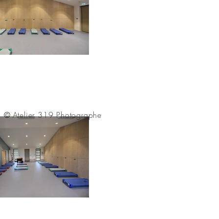
ne de Pérignon architecte
©
Atelier 319 Photographe