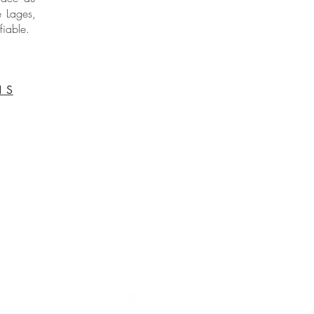
e Lages,
fiable.
N S