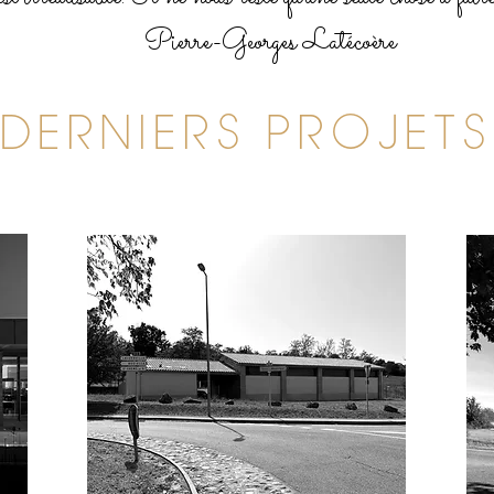
Pierre-Georges Latécoère
DERNIERS PROJETS