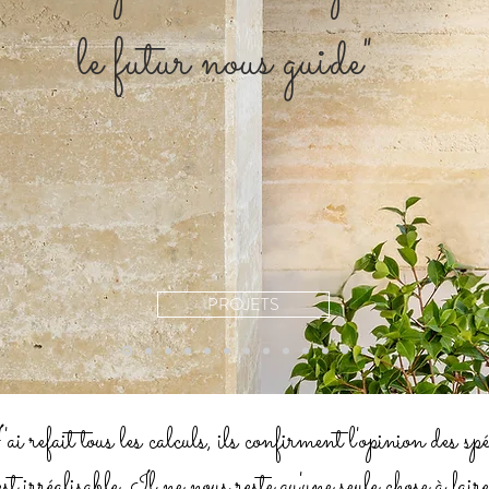
le futur nous guide"
PROJETS
ai refait tous les calculs, ils confirment l'opinion des spéc
est irréalisable. Il ne nous reste qu'une seule chose à faire