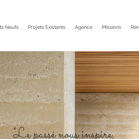
ts Neufs
Projets Existants
Agence
Missions
Ré
"Le passé nous inspire,