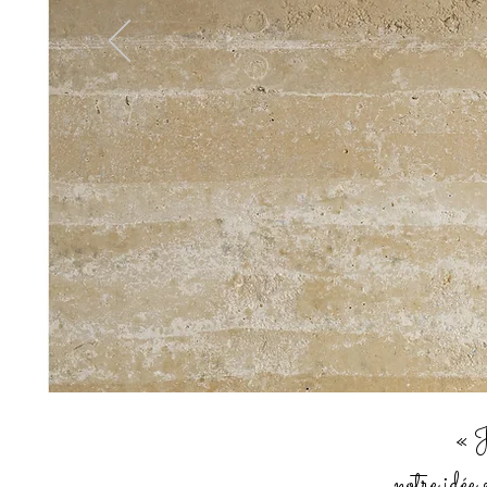
« J'
notre idée 