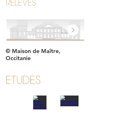
RELEVES
© Maison de Maître,
© Ancien corps
Occitanie
Occitanie
ETUDES